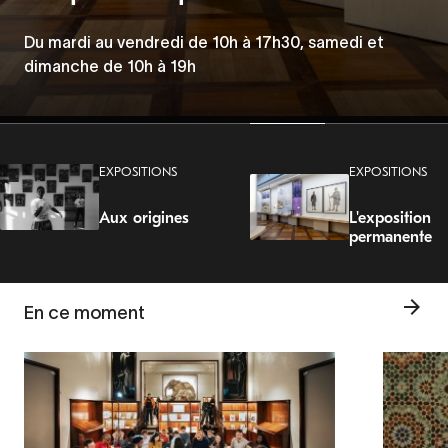
les discriminations
Les Mercredis de la Porte Dorée
Du mardi au vendredi de 10h à 17h30, samedi et
Du 5 juin au 23 août 2026
dimanche de 10h à 19h
Tous les mercredis à 19h.
EXPOSITIONS
EXPOSITIONS
Aux origines
L'exposition
permanente
En ce moment