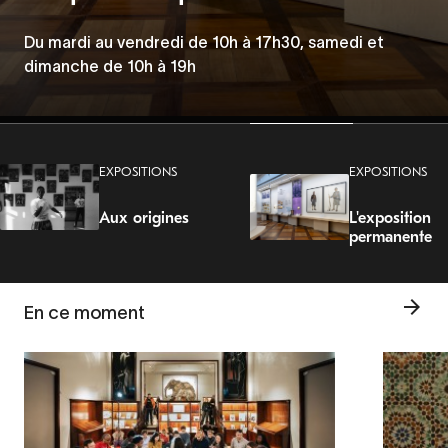
les discriminations
Les Mercredis de la Porte Dorée
Du mardi au vendredi de 10h à 17h30, samedi et
Du 5 juin au 23 août 2026
dimanche de 10h à 19h
Tous les mercredis à 19h.
EXPOSITIONS
EXPOSITIONS
Aux origines
L'exposition
permanente
En ce moment