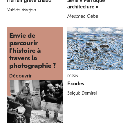
Il a fait grave chaud
Série « Perruque
architecture »
Valérie Mréjen
Meschac Gaba
Envie de
parcourir
l'histoire à
travers la
photographie ?
DESSIN
Découvrir
Exodes
Selçuk Demirel