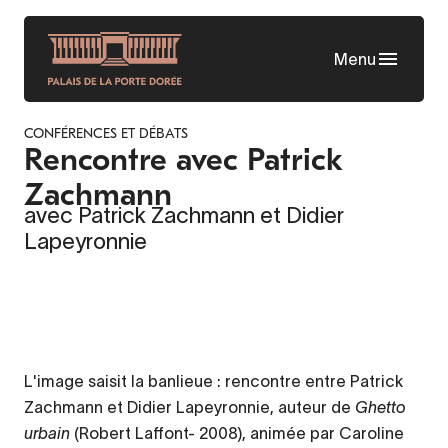
Aller
au
Menu
contenu
principal
CONFÉRENCES ET DÉBATS
Rencontre avec Patrick
Zachmann
avec Patrick Zachmann et Didier
Lapeyronnie
L'image saisit la banlieue : rencontre entre Patrick
Contenu
Zachmann et Didier Lapeyronnie, auteur de
d’origine
Ghetto
urbain
(Robert Laffont- 2008), animée par Caroline