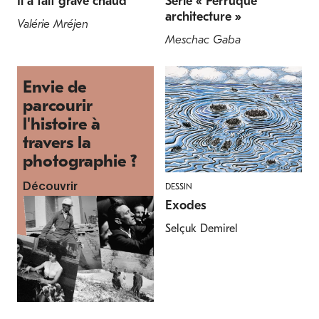
Il a fait grave chaud
Série « Perruque
architecture »
Valérie Mréjen
Meschac Gaba
Envie de
parcourir
l'histoire à
travers la
photographie ?
DESSIN
Découvrir
Exodes
Selçuk Demirel