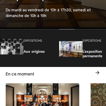
les discriminations
Les Mercredis de la Porte Dorée
Du mardi au vendredi de 10h à 17h30, samedi et
Du 5 juin au 23 août 2026
dimanche de 10h à 19h
Tous les mercredis à 19h.
EXPOSITIONS
EXPOSITIONS
Aux origines
L'exposition
permanente
En ce moment