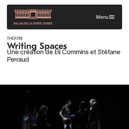
Aller
au
Menu
contenu
principal
THÉÂTRE
Writing Spaces
Une création de Eli Commins et Stéfane
Perraud