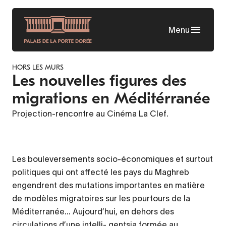
Aller
au
Menu
contenu
principal
HORS LES MURS
Les nouvelles figures des
migrations en Méditérranée
Projection-rencontre au Cinéma La Clef.
Les bouleversements socio-économiques et surtout
Contenu
politiques qui ont affecté les pays du Maghreb
d’origine
engendrent des mutations importantes en matière
de modèles migratoires sur les pourtours de la
Méditerranée... Aujourd’hui, en dehors des
circulations d’une intelli- gentsia formée au