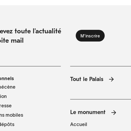
vez toute l'actualité
ite mail
onnels
Tout le Palais
mécène
tion
resse
Le monument
ns mobiles
Accueil
 dépôts