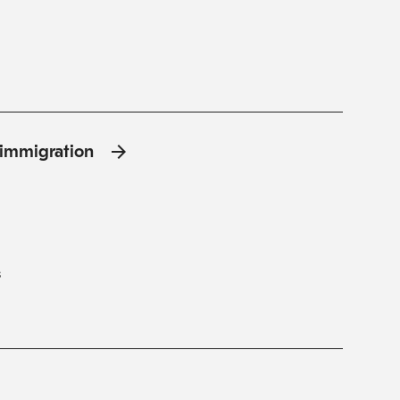
l'immigration
s