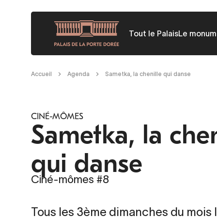
Aller
au
Tout le Palais
Le monum
contenu
principal
Fil
Accueil
Agenda
Sametka, la chenille qui danse
d'Ariane
CINÉ-MÔMES
Sametka, la chen
qui danse
Ciné-mômes #8
Tous les 3ème dimanches du mois l