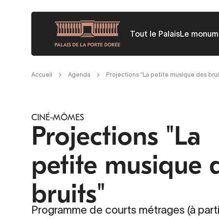
Aller
au
Tout le Palais
Le monum
contenu
principal
Fil
Accueil
Agenda
Projections "La petite musique des brui
d'Ariane
CINÉ-MÔMES
Projections "La
petite musique 
bruits"
Programme de courts métrages (à parti