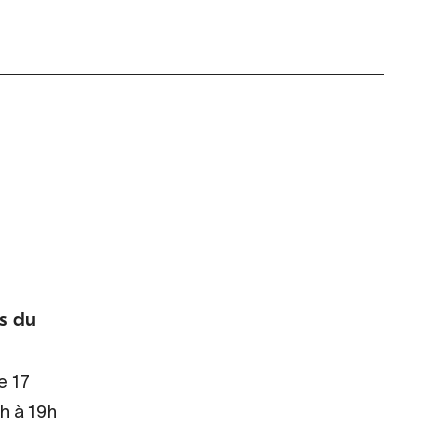
s du
e 17
h à 19h