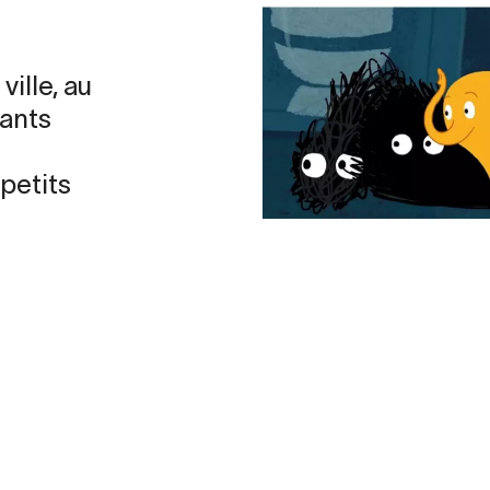
ille, au
hants
petits