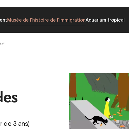
ent
Musée de l'histoire de l'immigration
Aquarium tropical
ts"
des
r de 3 ans)