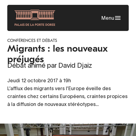
Aller
au
Menu
contenu
principal
CONFÉRENCES ET DÉBATS
Migrants : les nouveaux
préjugés
Débat animé par David Djaiz
Jeudi 12 octobre 2017 à 19h
L’afflux des migrants vers l’Europe éveille des
craintes chez certains Européens, craintes propices
à la diffusion de nouveaux stéréotypes…