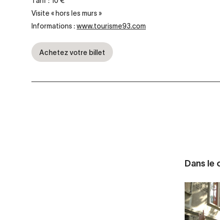
Tarif : 10 €
Visite « hors les murs »
Informations :
www.tourisme93.com
Achetez votre billet
Dans le c