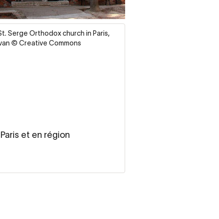
e
St. Serge Orthodox church in Paris,
van © Creative Commons
Paris et en région