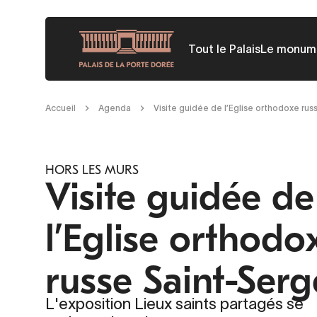
Aller
au
Tout le Palais
Le monum
contenu
principal
Fil
Accueil
Agenda
Visite guidée de l’Eglise orthodoxe ru
d'Ariane
HORS LES MURS
Visite guidée de
l’Eglise orthodo
russe Saint-Serg
L'exposition Lieux saints partagés se