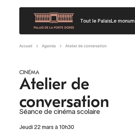
Aller
au
Tout le Palais
Le monum
contenu
principal
Fil
Accueil
Agenda
Atelier de conversation
d'Ariane
CINÉMA
Atelier de
conversation
Séance de cinéma scolaire
Jeudi 22 mars à 10h30