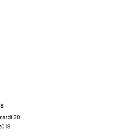
18
mardi 20
2018