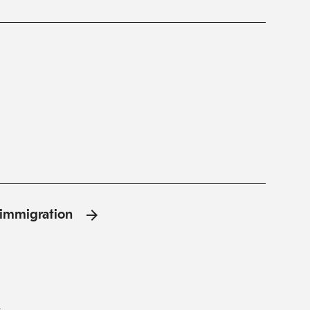
l'immigration
s