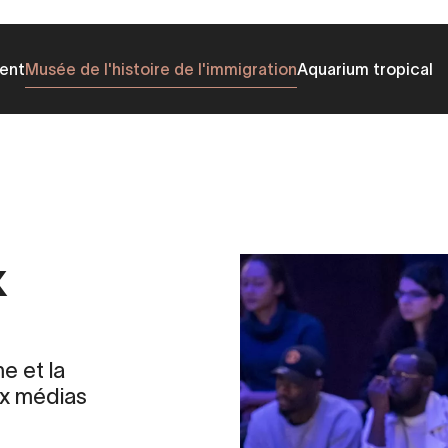
ent
Musée de l'histoire de l'immigration
Aquarium tropical
x
e et la
ux médias