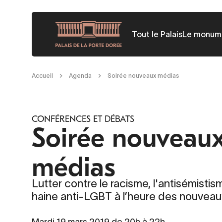
Aller
au
Tout le Palais
Le monum
contenu
principal
Fil
Accueil
Agenda
Soirée nouveaux médias
d'Ariane
CONFÉRENCES ET DÉBATS
Soirée nouveau
médias
Lutter contre le racisme, l'antisémistism
haine anti-LGBT à l’heure des nouvea
Mardi 19 mars 2019 de 20h à 22h