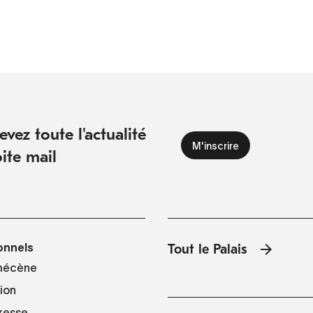
vez toute l'actualité
ite mail
onnels
Tout le Palais
mécène
tion
resse