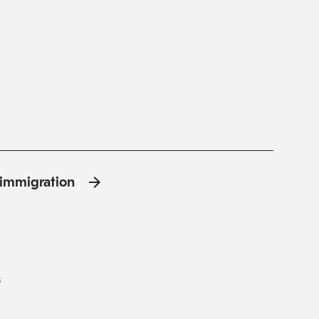
l'immigration
s