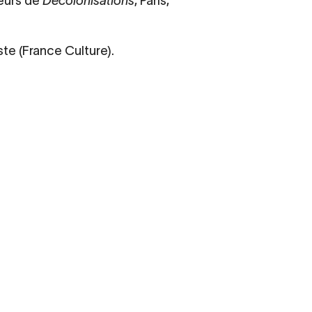
teurs de
Décolonisations
, Paris,
iste (France Culture).