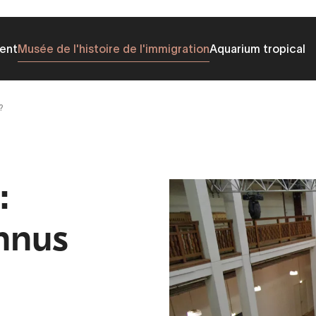
ent
Musée de l'histoire de l'immigration
Aquarium tropical
?
:
nnus