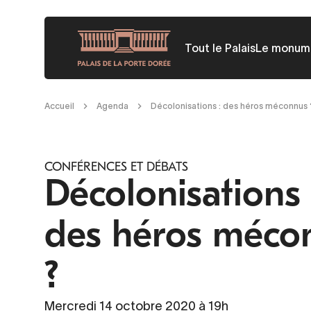
Aller
au
Tout le Palais
Le monum
contenu
principal
Fil
Accueil
Agenda
Décolonisations : des héros méconnus 
d'Ariane
CONFÉRENCES ET DÉBATS
Décolonisations 
des héros méco
?
Mercredi 14 octobre 2020 à 19h