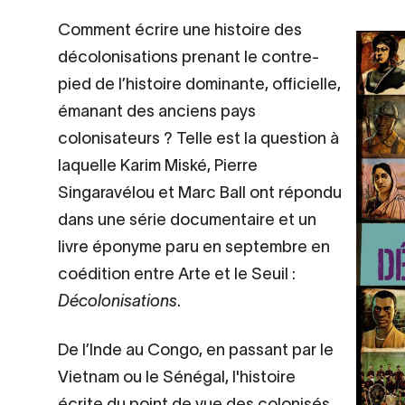
Contenu
Comment écrire une histoire des
d’origine
décolonisations prenant le contre-
pied de l’histoire dominante, officielle,
émanant des anciens pays
colonisateurs ? Telle est la question à
laquelle Karim Miské, Pierre
Singaravélou et Marc Ball ont répondu
dans une série documentaire et un
livre éponyme paru en septembre en
coédition entre Arte et le Seuil :
Décolonisations
.
De l’Inde au Congo, en passant par le
Vietnam ou le Sénégal, l'histoire
écrite du point de vue des colonisés