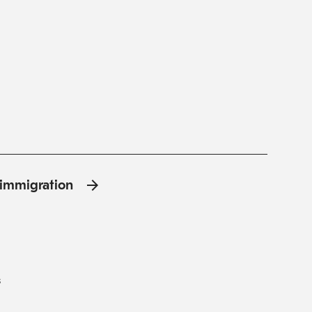
l'immigration
s