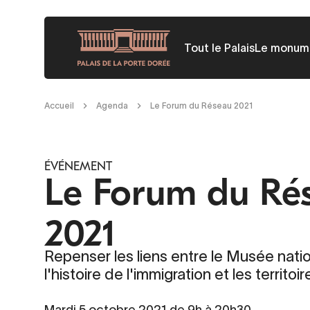
Aller
au
Tout le Palais
Le monum
contenu
principal
Fil
Accueil
Agenda
Le Forum du Réseau 2021
d'Ariane
ÉVÉNEMENT
Le Forum du Ré
2021
Repenser les liens entre le Musée nati
l'histoire de l'immigration et les territoir
Mardi 5 octobre 2021 de 9h à 20h30