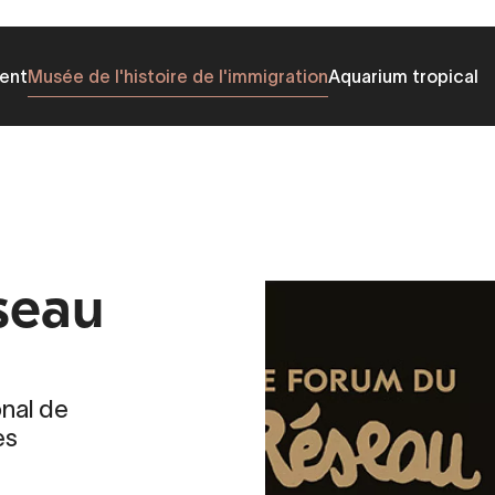
ent
Musée de l'histoire de l'immigration
Aquarium tropical
seau
onal de
es