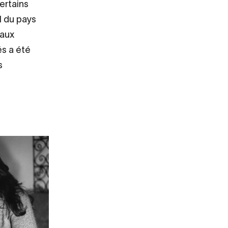
ertains
l du pays
 aux
és a été
s