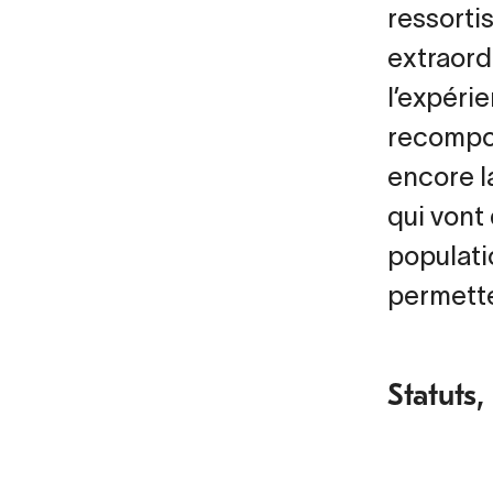
ressortis
extraord
l’expérie
recompos
encore l
qui vont
populati
permette
Statuts,