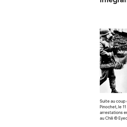
Legende
Suite au coup d
Pinochet, le 1
arrestations 
au Chili © Ey