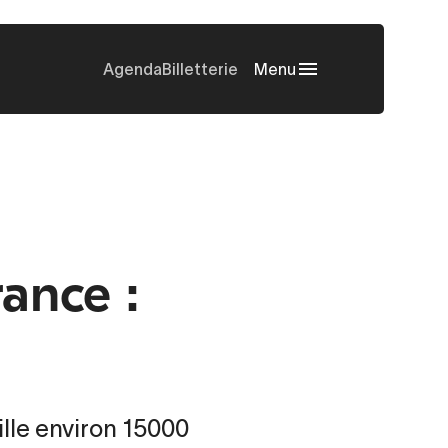
Agenda
Billetterie
Menu
rance :
lle environ 15000