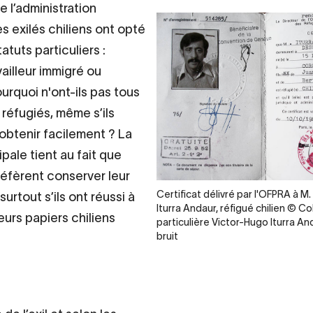
e l’administration
es exilés chiliens ont opté
tatuts particuliers :
vailleur immigré ou
urquoi n'ont-ils pas tous
 réfugiés, même s’ils
’obtenir facilement ? La
ipale tient au fait que
éfèrent conserver leur
Legende
Certificat délivré par l'OFPRA à M
 surtout s’ils ont réussi à
Iturra Andaur, réfigué chilien © Co
eurs papiers chiliens
particulière Victor-Hugo Iturra And
bruit