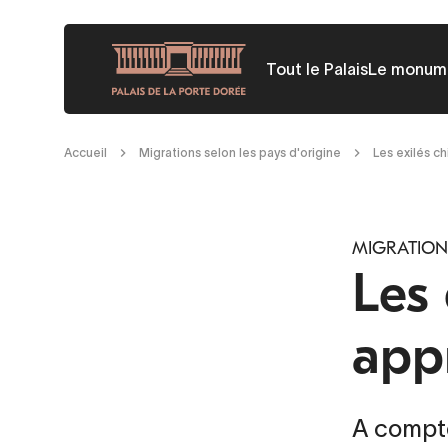
Aller
au
Tout le Palais
Le monum
contenu
principal
Fil
Accueil
Migrations selon les pays d'origine
Les exilés c
d'Ariane
MIGRATIONS
Les 
app
A compte