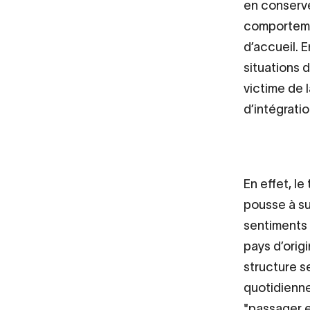
en conserve
comportemen
d’accueil. 
situations 
victime de l
d’intégrati
En effet, le
pousse à su
sentiments e
pays d’orig
structure s
quotidienne
"passager en