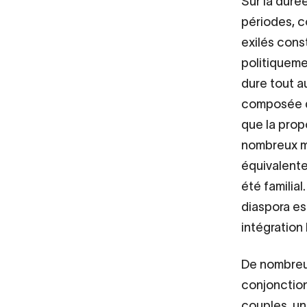
Sur la durée
périodes, co
exilés cons
politiqueme
dure tout au
composée de
que la prop
nombreux mi
équivalente
été familial
diaspora est
intégration 
De nombreus
conjonction
couples, une