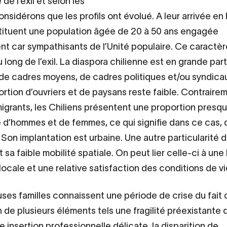
 de l’exil et selon les
nsidérons que les profils ont évolué. A leur arrivée en 
tituent une population âgée de 20 à 50 ans engagée
nt car sympathisants de l’Unité populaire. Ce caractè
 long de l’exil. La diaspora chilienne est en grande part
 cadres moyens, de cadres politiques et/ou syndicau
ortion d’ouvriers et de paysans reste faible. Contraire
grants, les Chiliens présentent une proportion presq
 d’hommes et de femmes, ce qui signifie dans ce cas, qu
. Son implantation est urbaine. Une autre particularité 
 sa faible mobilité spatiale. On peut lier celle-ci à un
locale et une relative satisfaction des conditions de vi
es familles connaissent une période de crise du fait 
 de plusieurs éléments tels une fragilité préexistante 
 insertion professionnelle délicate, la disparition de