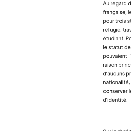
Au regard d
française, l
pour trois s
réfugié, tra
étudiant. Po
le statut de
pouvaient l
raison princ
d'aucuns pr
nationalité,
conserver l
d’identité.