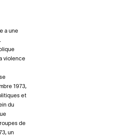
re a une
.
blique
a violence
se
embre 1973,
litiques et
ein du
que
groupes de
73, un