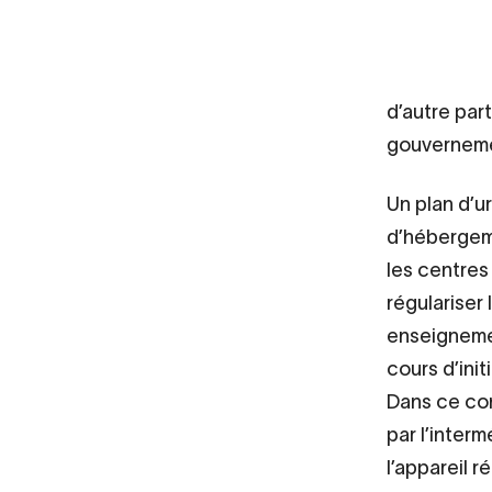
d’autre par
gouvernemen
Un plan d’u
d’hébergeme
les centres
régulariser
enseignemen
cours d’init
Dans ce con
par l’interm
l’appareil r