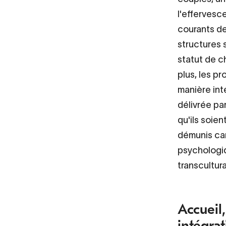
l'effervesc
courants de
structures 
statut de c
plus, les p
manière inte
délivrée par
qu'ils soie
démunis car
psychologiq
transcultura
Accueil,
intégra