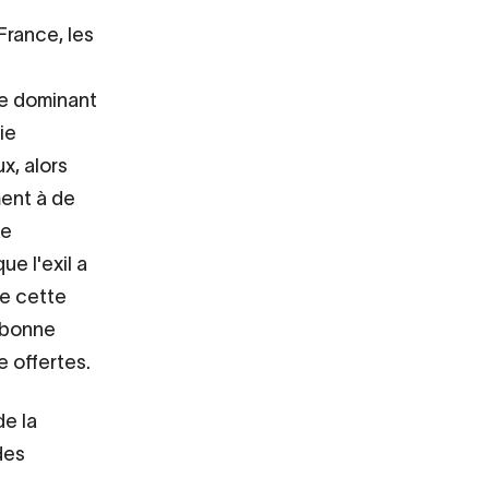
France, les
re dominant
ie
x, alors
ment à de
ue
e l'exil a
de cette
e bonne
e offertes.
de la
des