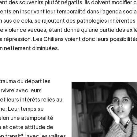
nt des souvenirs plutôt négatifs. Ils doivent modifier c
ts en inscrivant leur temporalité dans l’agenda socia
En sus de cela, se rajoutent des pathologies inhérentes
de violence vécues, étant donné qu’une partie des exil
a répression. Les Chiliens voient donc leurs possibilité
on nettement diminuées.
 trauma du départ les
rvivre avec leurs
t leurs intérêts reliés au
ine. Leur temps se
elon une atemporalité
 et cette attitude de
 transit" "avec les valises