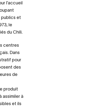
ur l’accueil
roupant
 publics et
973, le
és du Chili.
es centres
çais. Dans
tratif pour
oposent des
heures de
e produit
à assimiler à
ibles et ils