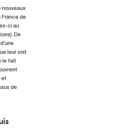
de nouveaux
n France de
es-ci au
ions). De
 d’une
ue leur soit
le fait
couvrent
 et
ssus de
uis