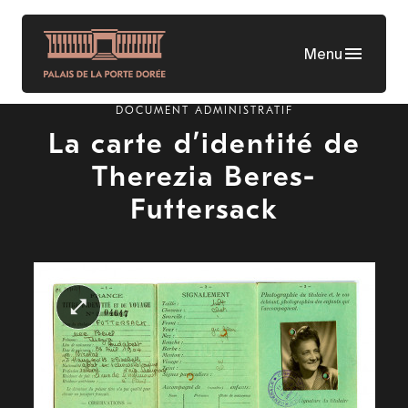
Aller
au
Menu
contenu
principal
DOCUMENT ADMINISTRATIF
La carte d’identité de
Therezia Beres-
Futtersack