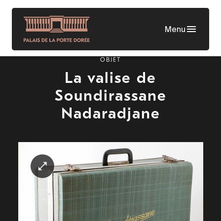
Aller
au
Menu
contenu
principal
OBJET
La valise de
Soundirassane
Nadaradjane