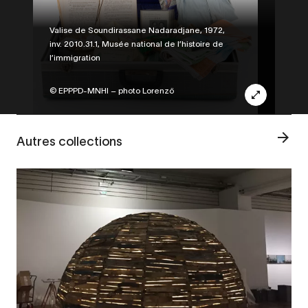
Legende
Valise de Soundirassane Nadaradjane, 1972,
inv. 2010.31.1, Musée national de l’histoire de
l’immigration
Credit
© EPPPD-MNHI – photo Lorenzö
Autres collections