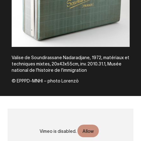
Valise de Soundirassane Nadaradjane, 1972, matériaux et
techniques mixtes, 20x43x55cm, inv. 2010.31.1, Musée
national de l’histoire de l’immigration
© EPPPD-MNHI – photo Lorenzö
URL
VIDÉO
de
Entretien avec Soundirassane Nadaradjane
Vidéo
© Atelier du bruit
Vimeo is disabled.
Allow
distante