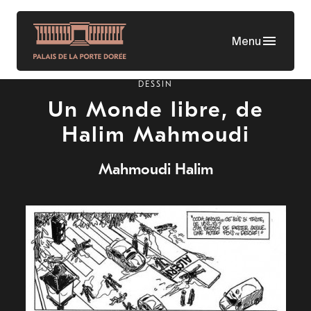
Aller
au
Menu
contenu
principal
DESSIN
Un Monde libre, de
Halim Mahmoudi
Mahmoudi Halim