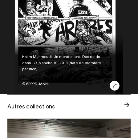
Legende
Halim Mahmoudi, Un monde libre, Des ronds
dans l'O, planche 10, 2013 (date de première
parution).
Credit
© EPPPD-MNHI
Autres collections