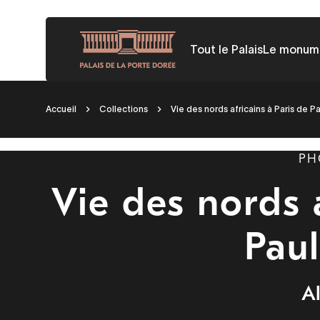
Aller
au
Tout le Palais
Le monum
contenu
principal
Fil
Accueil
Collections
Vie des nords africains à Paris de P
d'Ariane
PH
Vie des nords a
Pau
A