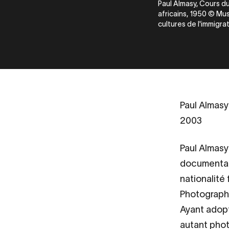
Paul Almasy, Cours du
africains, 1950 © Mus
cultures de l'immigra
Paul Almasy
2003
Paul Almasy
documentaire
nationalité 
Photographi
Ayant adopt
autant phot