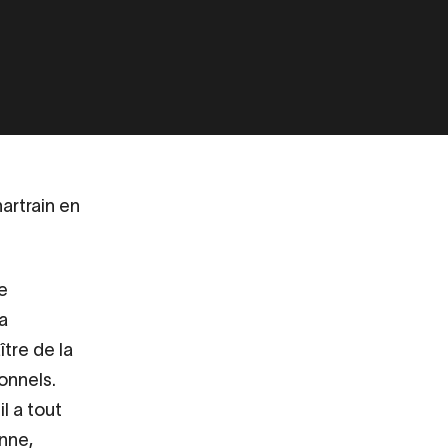
artrain en
e
la
ître de la
onnels.
l a tout
enne,