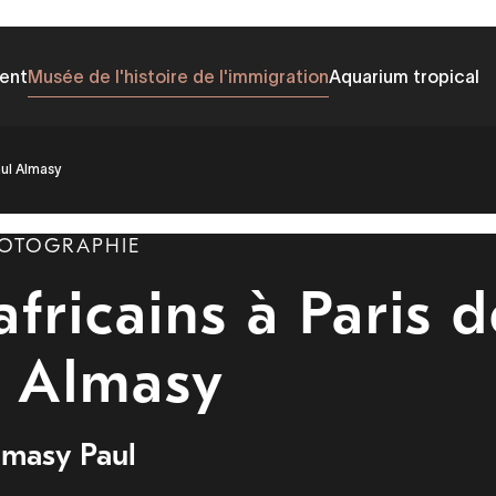
ent
Musée de l'histoire de l'immigration
Aquarium tropical
aul Almasy
OTOGRAPHIE
fricains à Paris d
l Almasy
lmasy Paul