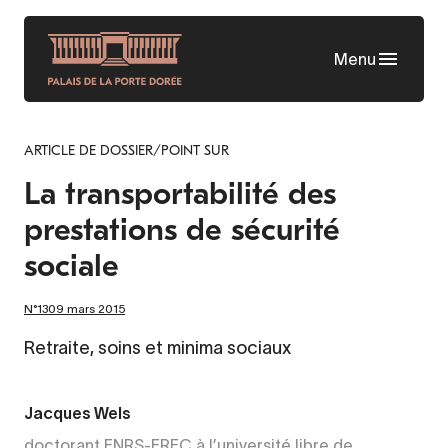
Aller
au
Menu
contenu
principal
ARTICLE DE DOSSIER/POINT SUR
La transportabilité des
prestations de sécurité
sociale
N°1309 mars 2015
Retraite, soins et minima sociaux
Jacques Wels
doctorant FNRS-FRFC à l’université libre de