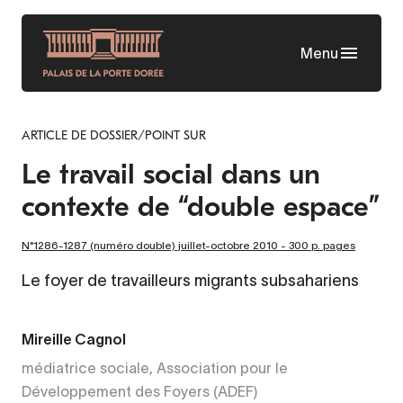
Aller
au
Menu
contenu
principal
ARTICLE DE DOSSIER/POINT SUR
Le travail social dans un
contexte de “double espace”
N°1286-1287 (numéro double) juillet-octobre 2010 - 300 p. pages
Le foyer de travailleurs migrants subsahariens
Mireille Cagnol
médiatrice sociale, Association pour le
Développement des Foyers (ADEF)