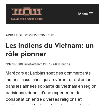
Aller
au
Menu
contenu
principal
ARTICLE DE DOSSIER/POINT SUR
Les indiens du Vietnam: un
rôle pionner
N°1268-1269 juillet-octobre 2007 - 242 p. pages
Marécars et Labbias sont des commerçants
indiens musulmans qui arrivèrent directement
dans les années soixante du Vietnam en région
parisienne, riches d’une expérience de
cohabitation entre diverses religions et