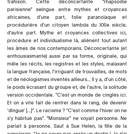
trahison. Cette déconcertante “rhapsodie
parisienne” swingue entre mythes et croyances
africaines, d’une part, folie paranoïaque et
procédurière d’un citoyen lambda du XXIe siècle,
d’autre part. Mythe et croyances collectives ici,
procédure et individualisme là, aliènent tout autant
les âmes de nos contemporains. Déconcertante (et
enthousiasmante) aussi par sa forme, originale, qui
mêle les récits, les registres et les styles, malaxant
la langue française, l’irriguant de trouvailles, de mots
et de néologismes inventés ailleurs... Il y a, d’un côté,
le poids écrasant du groupe et, de l’autre, la solitude
version occidentale. “C’est un monde de cinglés ici.
Et on a vite fait de rentrer dans le rang, de devenir
‘dingue’ [...]”. Le racisme ? “C’est comme l’hiver on ne
s’y habitue pas”. “Monsieur” ne voyait personne. Ne
parlait à personne. Sauf à Sue Helen, la fille de la
concierge. “Je ne cours pas après un destin ! Je n’ai