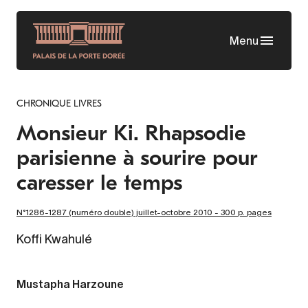
Aller
au
Menu
contenu
principal
CHRONIQUE LIVRES
Monsieur Ki. Rhapsodie
parisienne à sourire pour
caresser le temps
N°1286-1287 (numéro double) juillet-octobre 2010 - 300 p. pages
Koffi Kwahulé
Mustapha Harzoune