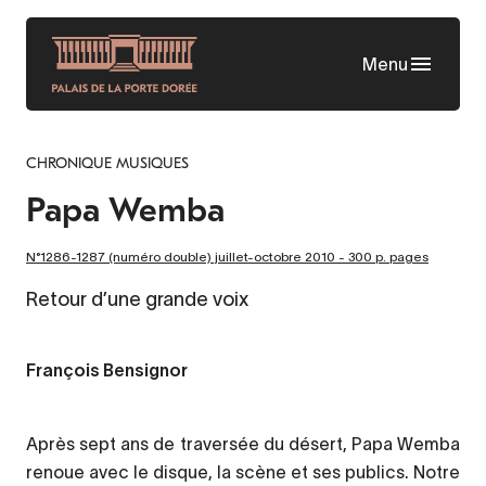
Aller
au
Menu
contenu
principal
CHRONIQUE MUSIQUES
Papa Wemba
N°1286-1287 (numéro double) juillet-octobre 2010 - 300 p. pages
Retour d’une grande voix
François Bensignor
Après sept ans de traversée du désert, Papa Wemba
renoue avec le disque, la scène et ses publics. Notre