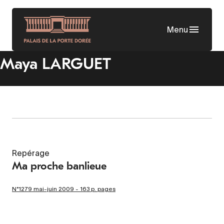
Aller
au
Menu
contenu
principal
Maya LARGUET
Repérage
Ma proche banlieue
N°1279 mai-juin 2009 - 163 p. pages