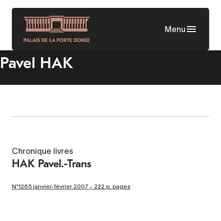
Aller
au
Menu
contenu
principal
Pavel HAK
Chronique livres
HAK Pavel.-Trans
N°1265 janvier-février 2007 - 222 p. pages