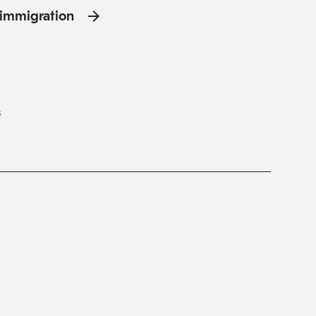
l'immigration
s