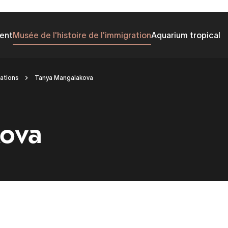
ent
Musée de l'histoire de l'immigration
Aquarium tropical
ations
Tanya Mangalakova
kova