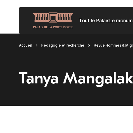
Aller
au
Tout le Palais
Le monum
contenu
principal
Fil
Accueil
Pédagogie et recherche
Revue Hommes & Migr
d'Ariane
Tanya Mangala