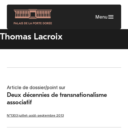
Aller
au
Menu
contenu
principal
Thomas Lacroix
Article de dossier/point sur
Deux décennies de transnationalisme
associatif
N°1303 juillet-août-septembre 2013