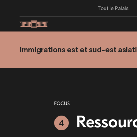
Aller
Tout le Palais
au
contenu
principal
Immigrations est et sud-est asia
FOCUS
Ressourc
4