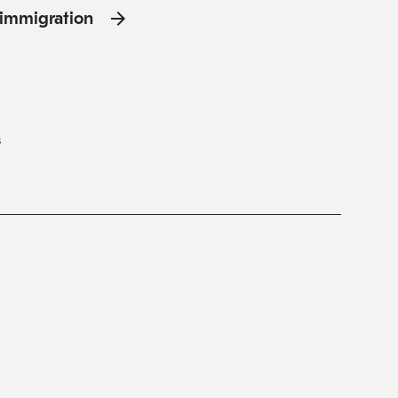
l'immigration
s