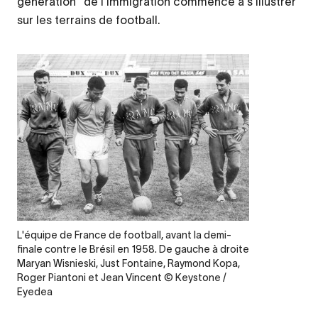
génération" de l’immigration commence à s’illustrer
sur les terrains de football.
Legende
L'équipe de France de football, avant la demi-
finale contre le Brésil en 1958. De gauche à droite
Maryan Wisnieski, Just Fontaine, Raymond Kopa,
Roger Piantoni et Jean Vincent © Keystone /
Eyedea