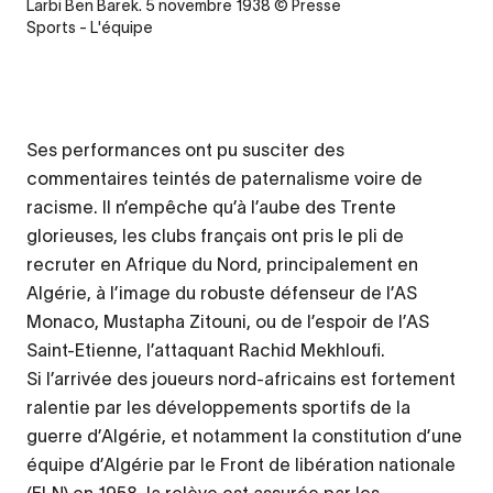
Legende
Larbi Ben Barek. 5 novembre 1938 © Presse
Sports - L'équipe
Ses performances ont pu susciter des
commentaires teintés de paternalisme voire de
racisme. Il n’empêche qu’à l’aube des Trente
glorieuses, les clubs français ont pris le pli de
recruter en Afrique du Nord, principalement en
Algérie, à l’image du robuste défenseur de l’AS
Monaco, Mustapha Zitouni, ou de l’espoir de l’AS
Saint-Etienne, l’attaquant Rachid Mekhloufi.
Si l’arrivée des joueurs nord-africains est fortement
ralentie par les développements sportifs de la
guerre d’Algérie, et notamment la constitution d’une
équipe d’Algérie par le Front de libération nationale
(FLN) en 1958, la relève est assurée par les