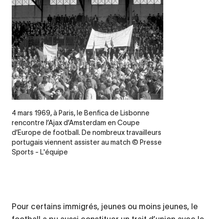
Legende
4 mars 1969, à Paris, le Benfica de Lisbonne
rencontre l’Ajax d’Amsterdam en Coupe
d’Europe de football. De nombreux travailleurs
portugais viennent assister au match © Presse
Sports - L'équipe
Pour certains immigrés, jeunes ou moins jeunes, le
football a pu aussi constituer un trait d’union avec le