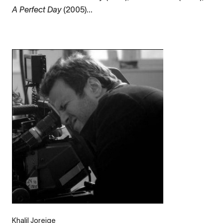
A Perfect Day
(2005)...
Legende
Khalil Joreige