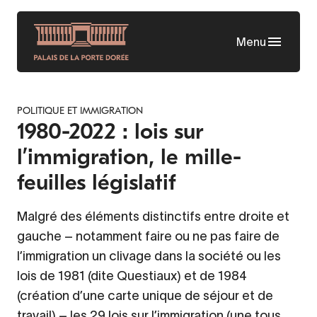
Aller
au
Menu
contenu
principal
POLITIQUE ET IMMIGRATION
1980-2022 : lois sur
l’immigration, le mille-
feuilles législatif
Malgré des éléments distinctifs entre droite et
gauche – notamment faire ou ne pas faire de
l’immigration un clivage dans la société ou les
lois de 1981 (dite Questiaux) et de 1984
(création d’une carte unique de séjour et de
travail) – les 29 lois sur l’immigration (une tous