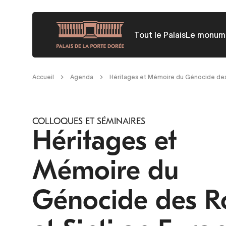
Aller
au
Tout le Palais
Le monum
contenu
principal
Fil
Accueil
Agenda
Héritages et Mémoire du Génocide des
d'Ariane
COLLOQUES ET SÉMINAIRES
Héritages et
Mémoire du
Génocide des 