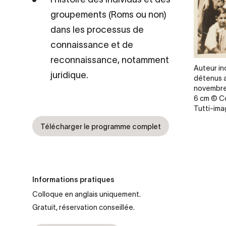
groupements (Roms ou non)
dans les processus de
connaissance et de
reconnaissance, notamment
Legende
Auteur i
juridique.
détenus a
novembre 
6 cm © Co
Tutti-im
Télécharger le programme complet
Informations pratiques
Colloque en anglais uniquement.
Gratuit, réservation conseillée.