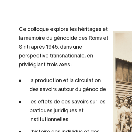
Contenu
Ce colloque explore les héritages et
d’origine
la mémoire du génocide des Roms et
Sinti après 1945, dans une
perspective transnationale, en
privilégiant trois axes :
la production et la circulation
des savoirs autour du génocide
les effets de ces savoirs sur les
pratiques juridiques et
institutionnelles
l’histoire des individus et des