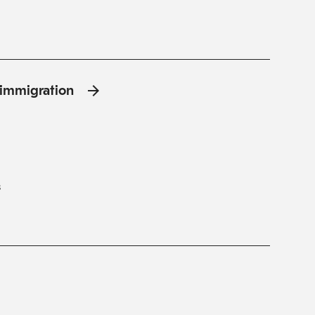
l'immigration
s