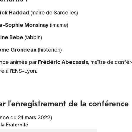
rick Haddad
(maire de Sarcelles)
e-Sophie Monsinay
(imame)
line Bebe
(rabbin)
ôme Grondeux
(historien)
nce animée par
Frédéric Abecassis
, maître de confé
re à l'ENS-Lyon.
er l'enregistrement de la conférence
nce du 24 mars 2022)
la Fraternité