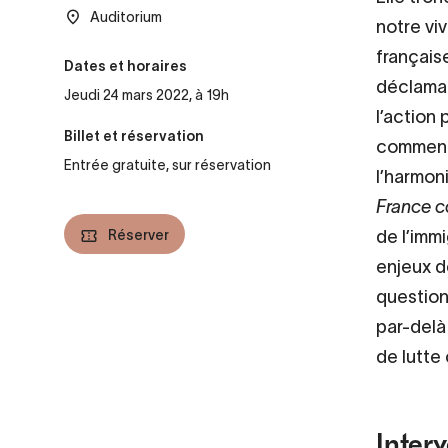
Auditorium
notre vi
français
Dates et horaires
déclamati
Jeudi 24 mars 2022, à 19h
l’action
Billet et réservation
comment 
Entrée gratuite, sur réservation
l’harmoni
France c
Réserver
de l’imm
enjeux d
question
par-delà 
de lutte 
Interv