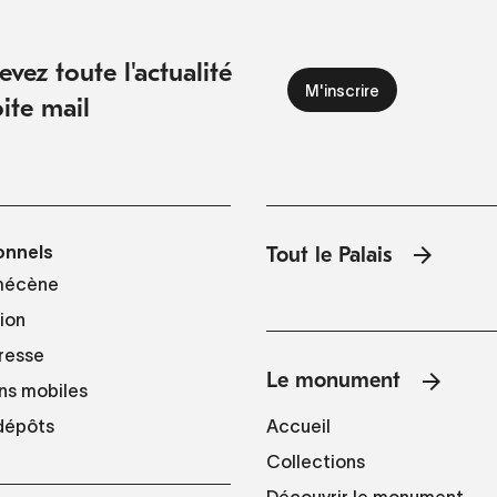
vez toute l'actualité
ite mail
onnels
Tout le Palais
mécène
tion
resse
Le monument
ns mobiles
Accueil
 dépôts
Collections
Découvrir le monument