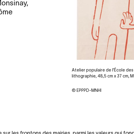
Monsinay,
rôme
Atelier populaire de l’École des
lithographie, 48,5 cm x 37 cm, Mu
© EPPPD-MNHI
e sur les frontons des mairies, parmi les valeurs qui fon