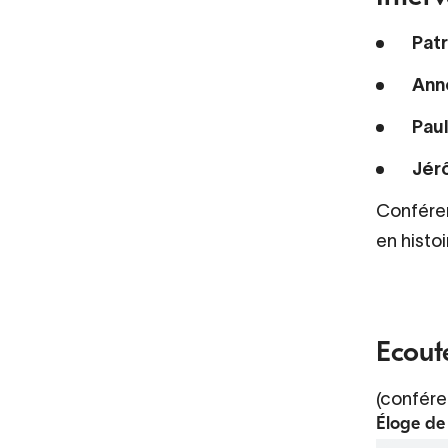
Pat
Ann
Pau
Jér
Confére
en histoi
Ecout
(confére
Éloge de 