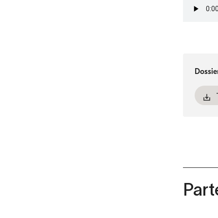
Fichier
audio
Dossie
Part