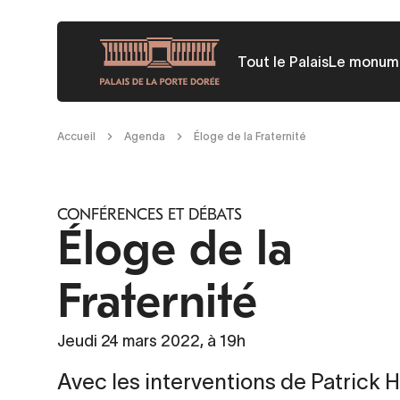
Aller
au
Tout le Palais
Le monum
contenu
principal
Fil
Accueil
Agenda
Éloge de la Fraternité
d'Ariane
CONFÉRENCES ET DÉBATS
Éloge de la
Fraternité
Jeudi 24 mars 2022, à 19h
Avec les interventions de Patrick 