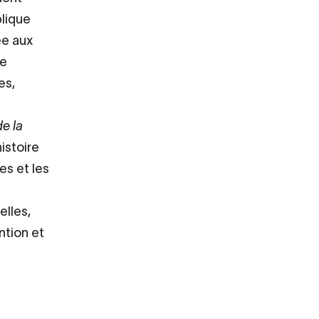
blique
ée aux
de
es,
t
e la
istoire
es et les
elles,
ention et