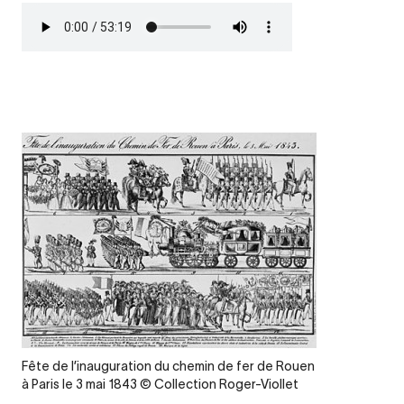
Fichier
audio
Contenu
d’origine
Legende
Fête de l’inauguration du chemin de fer de Rouen
à Paris le 3 mai 1843 © Collection Roger-Viollet