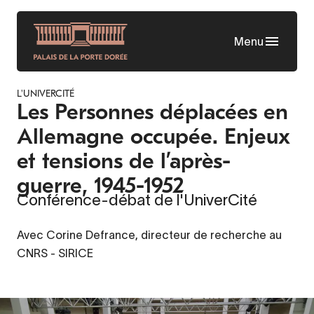
Aller
au
Menu
contenu
principal
L'UNIVERCITÉ
Les Personnes déplacées en
Allemagne occupée. Enjeux
et tensions de l’après-
guerre, 1945-1952
Conférence-débat de l'UniverCité
Avec Corine Defrance, directeur de recherche au
CNRS - SIRICE