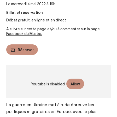
Le mercredi 4 mai 2022 à 19h
Billet et réservation
Débat gratuit, en ligne et en direct
À suivre sur cette page et/ou à commenter sur la page
Facebook du Musée.
Réserver
URL
VIDÉO
de
Le Musee part en live 14 : Réfugiés de
Vidéo
guerre, une Europe à géométrie variable ?
Youtube is disabled.
Allow
distante
La guerre en Ukraine met à rude épreuve les
politiques migratoires en Europe, avec le plus