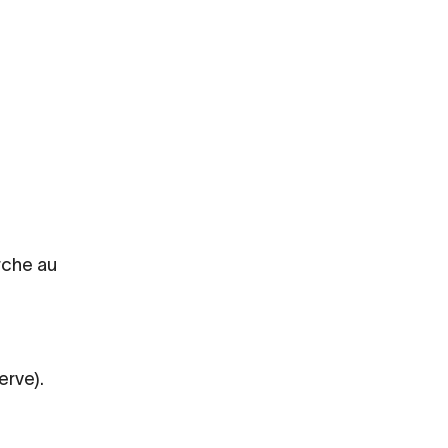
rche au
erve).