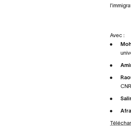
l’immigra
Avec :
Moh
univ
Ami
Rao
CNR
Sal
Afra
Téléchar