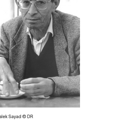
e
lek Sayad © DR