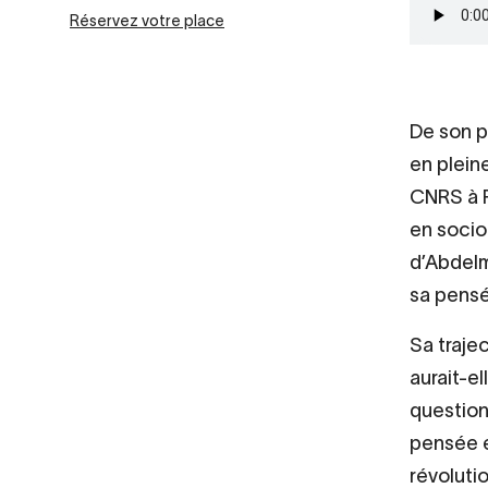
Fichier
Réservez votre place
audio
De son p
en pleine
CNRS à P
en socio
d’Abdelm
sa pens
Sa trajec
aurait-el
question
pensée e
révoluti