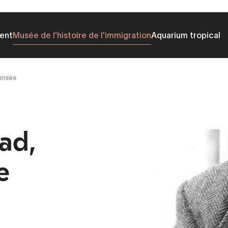
ent
Musée de l'histoire de l'immigration
Aquarium tropical
pensée
ad,
e