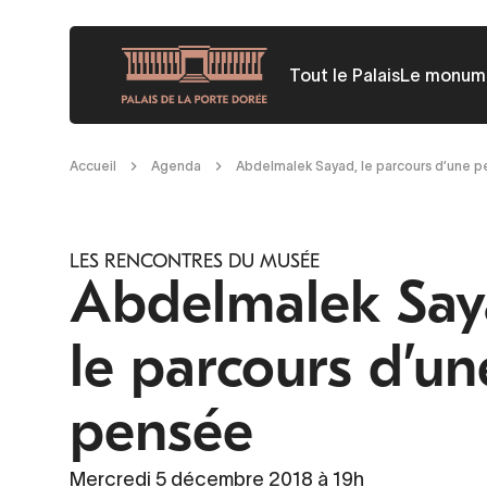
Aller
au
Tout le Palais
Le monum
contenu
principal
Fil
Accueil
Agenda
Abdelmalek Sayad, le parcours d’une 
d'Ariane
LES RENCONTRES DU MUSÉE
Abdelmalek Say
le parcours d’un
pensée
Mercredi 5 décembre 2018 à 19h