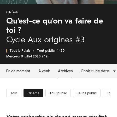
CINÉMA
Qu'est-ce qu'on va faire de
toi ?
Cycle Aux origines #3
Tout le Palais
Tout public
1h30
Mercredi 8 juillet 2026 à 19h
En ce moment
A venir
Archives
Choisir une date
Tout
Cinéma
Tout public
Jeune public
Scolai