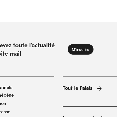
vez toute l'actualité
ite mail
onnels
Tout le Palais
mécène
tion
resse