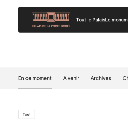
Aller
au
Tout le Palais
Le monum
contenu
principal
En ce moment
A venir
Archives
Ch
Tout