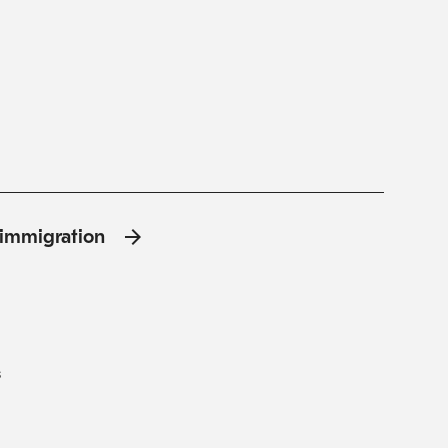
l'immigration
s