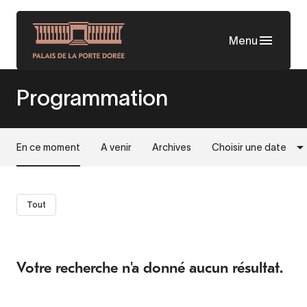
Aller
au
Menu
contenu
principal
Programmation
En ce moment
A venir
Archives
Choisir une date
Tout
Votre recherche n'a donné aucun résultat.