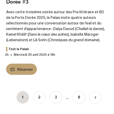
Dorée #3
Avec cette troisième soirée autour des Prix littéraire et BD
de la Porte Dorée 2025, le Palais invite quatre auteurs
sélectionnés pour une conversation autour de l’exil et du
sentiment d’appartenance : Dalya Daoud (
Challah la danse
),
Kamel Khélif (
Dans le cœur des autres
), Isabelle Maroger
(
Lebensborn
) et Lili Sohn (
Chroniques du grand domaine
).
Tout le Palais
2h
Mercredi 30 avril 2025 à 19h
Réserver
…
Page
1
Page
2
Page
3
8
Pagination
courante