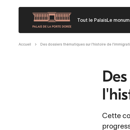
Aller
au
Tout le Palais
Le monum
contenu
principal
Fil
Accueil
Des dossiers thématiques sur l'histoire de l'immigrat
d'Ariane
Des
l'hi
Cette co
progress