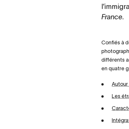
l’immigr
France
.
Confiés à d
photographi
différents a
en quatre g
Autour 
Les étr
Caracté
Intégra