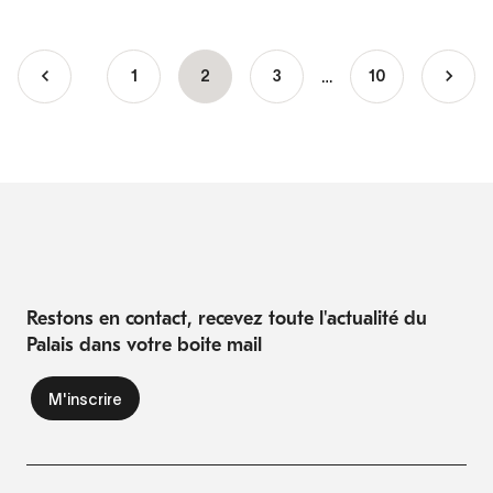
…
Page
1
Page
2
Page
3
10
Pagination
courante
Restons en contact, recevez toute l'actualité du
Palais dans votre boite mail