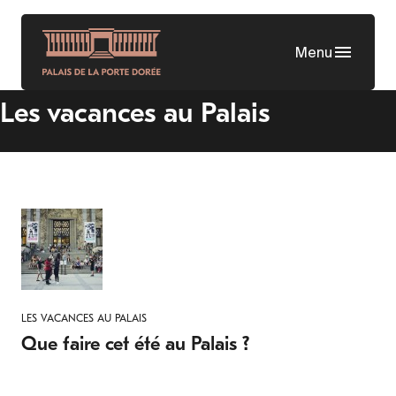
Aller
au
Menu
contenu
principal
Les vacances au Palais
LES VACANCES AU PALAIS
Que faire cet été au Palais ?