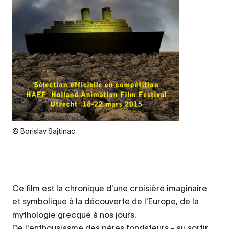
Legende
© Borislav Sajtinac
Ce film est la chronique d'une croisière imaginaire
et symbolique à la découverte de l'Europe, de la
mythologie grecque à nos jours.
De l'enthousiasme des pères fondateurs - au sortir