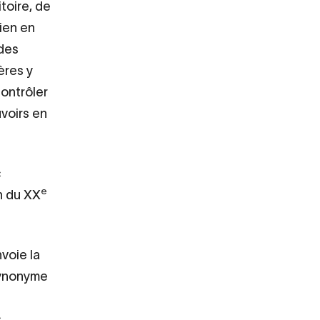
toire, de
rien en
 des
ères y
ontrôler
voirs en
c
e
n du XX
nvoie la
synonyme
s