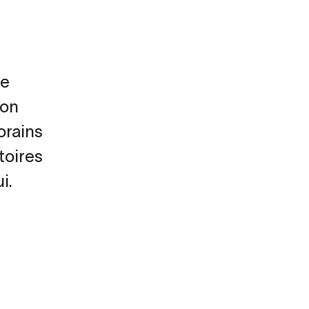
s
de
ion
orains
toires
i.