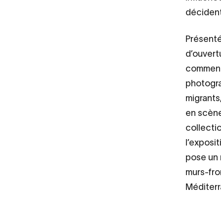
décident 
Présenté
d’ouvert
commenté
photogra
migrants
en scène
collecti
l’exposit
pose un 
murs-fro
Méditerr