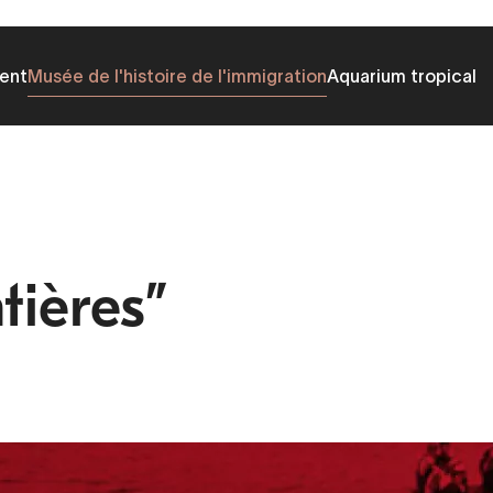
ent
Musée de l'histoire de l'immigration
Aquarium tropical
tières”