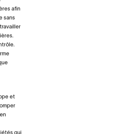
ères afin
de sans
travailler
ières.
ntrôle.
orme
ique
ope et
stomper
 en
iétés qui