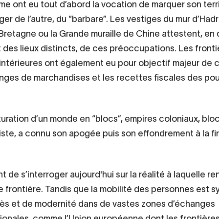
me ont eu tout d’abord la vocation de marquer son terri
ger de l’autre, du “barbare”. Les vestiges du mur d’Had
retagne ou la Grande muraille de Chine attestent, en
 des lieux distincts, de ces préoccupations. Les fronti
intérieures ont également eu pour objectif majeur de c
nges de marchandises et les recettes fiscales des pou
turation d’un monde en “blocs”, empires coloniaux, blo
te, a connu son apogée puis son effondrement à la fi
nt de s’interroger aujourd'hui sur la réalité à laquelle re
e frontière. Tandis que la mobilité des personnes est 
ès et de modernité dans de vastes zones d’échanges
ionales, comme l’Union européenne dont les frontière