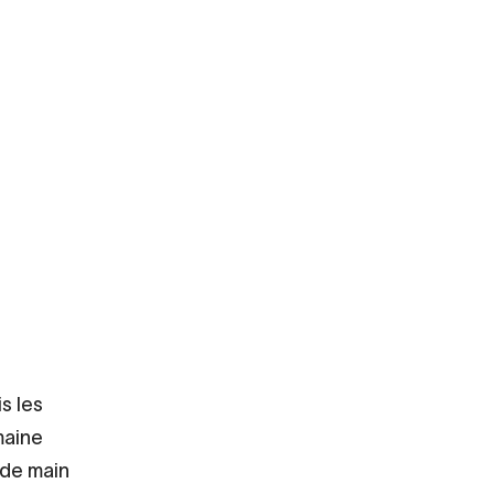
s les
maine
 de main