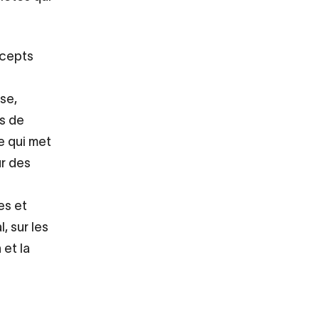
ncepts
se,
ts de
e qui met
ur des
es et
, sur les
et la