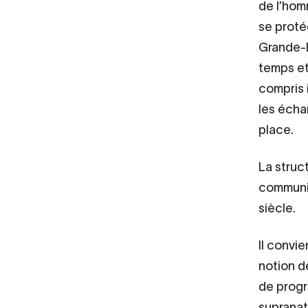
de l’hom
se proté
Grande-B
temps et
compris 
les écha
place.
La struc
communis
siècle.
Il convie
notion d
de progr
supranat