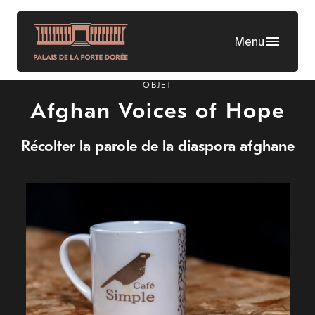
Aller
au
Menu
contenu
principal
OBJET
Afghan Voices of Hope
Récolter la parole de la diaspora afghane