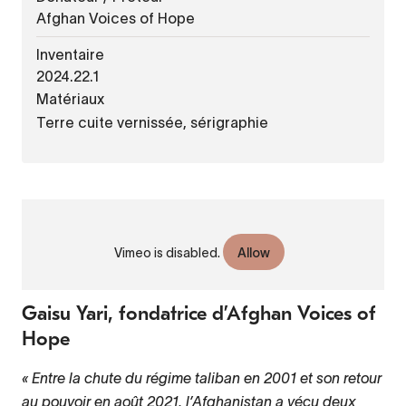
Afghan Voices of Hope
Inventaire
2024.22.1
Matériaux
Terre cuite vernissée, sérigraphie
URL
VIDÉO
de
Afghan voices
Vimeo is disabled.
Allow
Vidéo
distante
Gaisu Yari, fondatrice d’Afghan Voices of
Hope
« Entre la chute du régime taliban en 2001 et son retour
au pouvoir en août 2021, l’Afghanistan a vécu deux