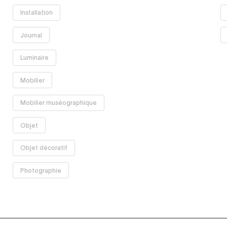
Supprimer
Installation
le filtre
Supprimer
Journal
le filtre
Supprimer
Luminaire
le filtre
Supprimer
Mobilier
le filtre
Supprimer
Mobilier muséographique
le filtre
Supprimer
Objet
le filtre
Supprimer
Objet décoratif
le filtre
Supprimer
Photographie
le filtre