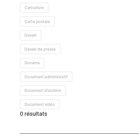
Supprimer
Caricature
le filtre
Supprimer
Carte postale
le filtre
Supprimer
Dessin
le filtre
Supprimer
Dessin de presse
le filtre
Supprimer
Diorama
le filtre
Supprimer
Document administratif
le filtre
Supprimer
Document d'archive
le filtre
Supprimer
Document vidéo
le filtre
0 résultats