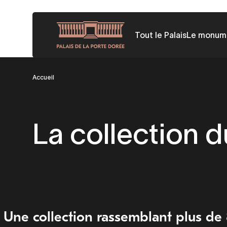
Aller
au
Tout le Palais
Le monum
contenu
principal
Fil
Accueil
d'Ariane
La collection 
Une collection rassemblant plus d